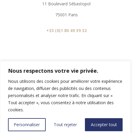
11 Boulevard Sébastopol
75001 Paris
+33 (0)1 80 49 39 32
Contact MS2V
Nous respectons votre vie privée.
contact@ms2vglobal.com
Nous utilisons des cookies pour améliorer votre expérience
de navigation, diffuser des publicités ou des contenus
personnalisés et analyser notre trafic. En cliquant sur «
Copyright © 2026 MS2V. All right reserved
Tout accepter », vous consentez à notre utilisation des
cookies.
Mentions Légales
/
Legal Notices
– Created by Mig’s
Personnaliser
Tout rejeter
Accepter tout
Communication